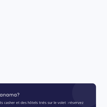
 Panama?
s casher et des hôtels triés sur le volet : réservez