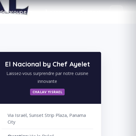
de groupe
À propos
Contact
El Nacional by Chef Ayelet
Laissez-vous surprendre par notre cuisine
innovante
CHALAV YISRAEL
Via Israël, Sunset Strip Plaza, Panama
City