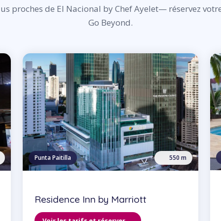
lus proches de El Nacional by Chef Ayelet— réservez votr
Go Beyond.
Punta Paitilla
550 m
Residence Inn by Marriott
Voir les tarifs et réserver