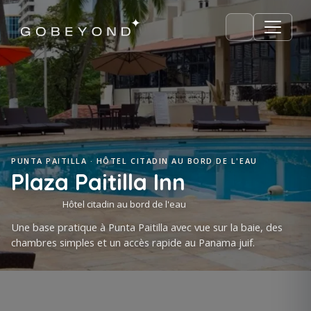
PUNTA PAITILLA · HÔTEL CITADIN AU BORD DE L'EAU
Plaza Paitilla Inn
Hôtel citadin au bord de l'eau
Une base pratique à Punta Paitilla avec vue sur la baie, des
chambres simples et un accès rapide au Panama juif.