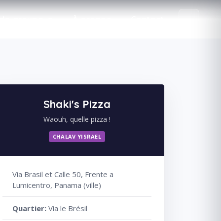
de groupe
À propos
Contact
Shaki's Pizza
Waouh, quelle pizza !
CHALAV YISRAEL
Via Brasil et Calle 50, Frente a
Lumicentro, Panama (ville)
Quartier:
Via le Brésil