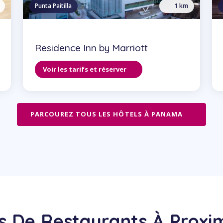
Punta Paitilla
1 km
Residence Inn by Marriott
Voir les tarifs et réserver
PARCOUREZ TOUS LES HÔTELS À PANAMA
s De Restaurants À Proxi