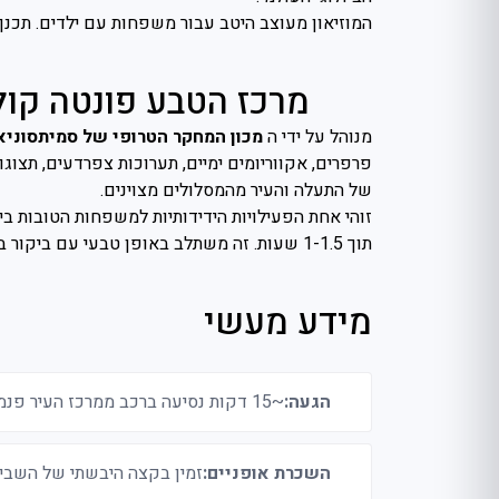
המוזיאון מעוצב היטב עבור משפחות עם ילדים. תכנן בערך .5-2
מרכז הטבע פונטה קול
מנוהל על ידי ה
מכון המחקר הטרופי של סמיתסוניא
פרפרים, אקווריומים ימיים, תערוכות צפרדעים, תצוגו
של התעלה והעיר מהמסלולים מצוינים.
זוהי אחת הפעילויות הידידותיות למשפחות הטובות בי
תוך 1-1.5 שעות. זה משתלב באופן טבעי עם ביקור ב-Biomuseo מכיוון שהם במרחק דקות ספורות.
מידע מעשי
הגעה:
~15 דקות נסיעה ברכב ממרכז העיר פנמה סיטי
השכרת אופניים:
זמין בקצה היבשתי של השבי