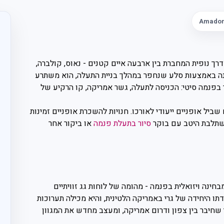
Amador
Calzada de A) היא דרך נופית המחברת בין ארבעה איים קטנים - נאוס, קולברה,
נה באמצעות סלע שנחפר במהלך בניית התעלה, הוא משתרע
ר בפנמה סיטי: הכניסה לתעלה, גשר אמריקה, קו הרקיע של
שביל אופניים ייעודי לאורכו. חנויות להשכרת אופניים זמינות
סיור בתעלת פנמה
או ביקור אחר
בחינה ויזואלית בפנמה - מהומה של לוחות גג זוויתיים
ו היחידה של גרי באמריקה הלטינית, והיא מכילה תערוכות
חיבר בין צפון ודרום אמריקה, ומעצב מחדש את המגוון