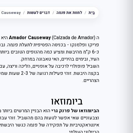
בַּיִת
לחוות את פנמה
דברים לעשות
 Causeway
ה
Amador Causeway
(mador
פריקו ופלמנקו - בכניסה הפסיפית לתעלת פנמה. נב
כ-6 ק"מ מהיבשת ומציע כמה מהנופים הטובים ביות
העיר, ובימים בהירים, האי טאבוגה במרחק.
השביל פופולרי לרכיבה על אופניים, הליכה וריצה, עם 
בקצה היבשת. זוהי פעילות רגועה של 2-3 שעות שמשתלבת היטב עם בוקר
הצהריים.
ביומוזאו
הביומוזאו של פרנק גרי
הוא הבניין המרשים ביותר מ
וצבעוניים שאי אפשר לטעות בהם מהשביל. זוהי עבודת
אינטראקטיביות על תפקידה של פנמה כגשר היבשתי ש
הביולוגי העולמי.