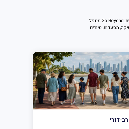
בין אם אתם מתכננים חופשה ארגונית, מפגש משפחתי על פני דורות, או טיול שליחות קהילתית, Go Beyond מטפל
מים לוגיסטיקה, מסעדות, סיורים
רב-דורי