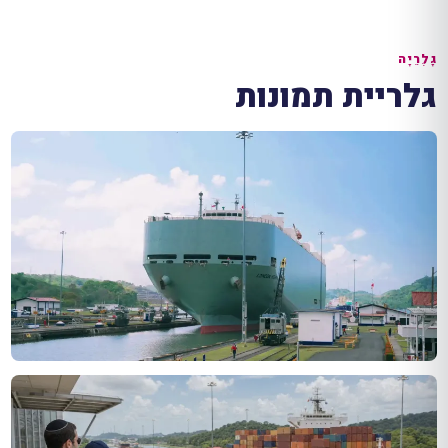
גָלֶרֵיָה
גלריית תמונות