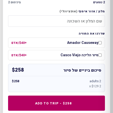
2 נוסעים
מִינִימוּם 2
מלון / אזור איסוף
(אופציונלי)
שדרגו את החוויה
Amador Causeway
+$40/אדם
סיור הליכה Casco Viejo
+$40/אדם
$258
סיכום ביניים של סיור
$258
2 adults
2 x $129
ADD TO TRIP - $258