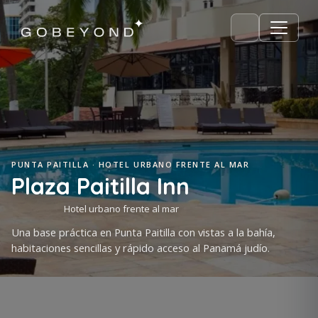
PUNTA PAITILLA · HOTEL URBANO FRENTE AL MAR
Plaza Paitilla Inn
Hotel urbano frente al mar
Una base práctica en Punta Paitilla con vistas a la bahía,
habitaciones sencillas y rápido acceso al Panamá judío.