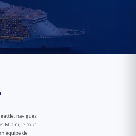
6
Seattle, naviguez
s Miami, le tout
on équipe de