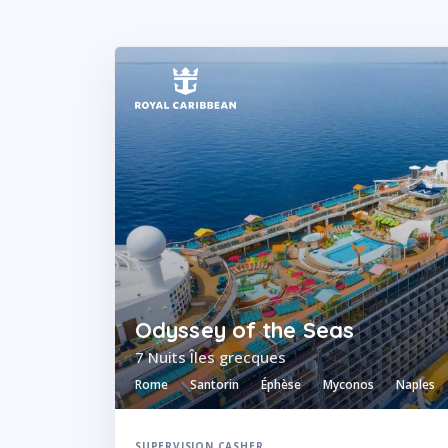
Odyssey of the Seas
7 Nuits Îles grecques
Rome
Santorin
Éphèse
Myconos
Naples
SUPERVISION CASHER