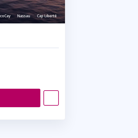
ocoCay
Nassau
Cap Liberté