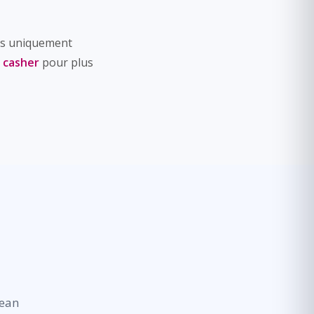
res uniquement
s casher
pour plus
bean