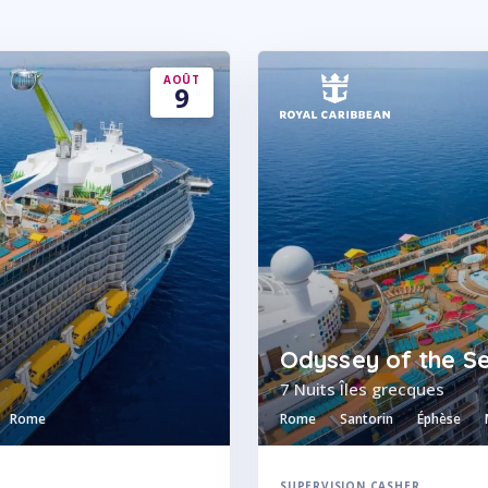
AOÛT
9
Odyssey of the S
7 Nuits Îles grecques
Rome
Rome
Santorin
Éphèse
SUPERVISION CASHER