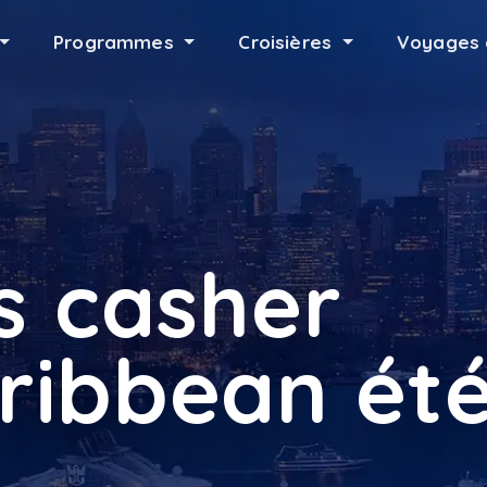
Programmes
Croisières
Voyages 
s casher
ribbean ét