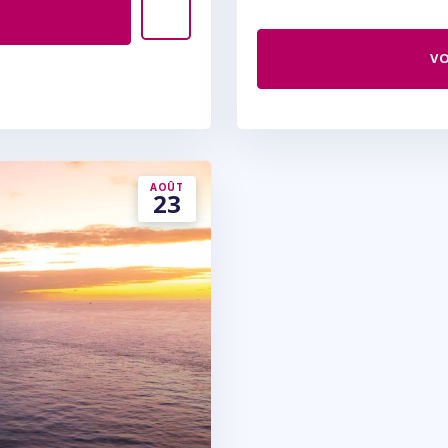
VO
AOÛT
23