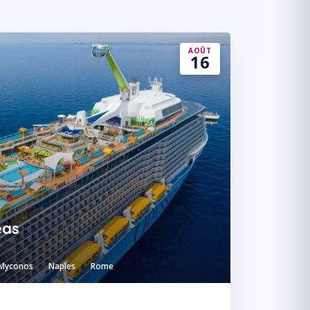
AOÛT
16
eas
Myconos
Naples
Rome