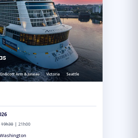
as
Endicott Arm & Juneau
Victoria
Seattle
026
|
19h30
| 21h00
e Washington