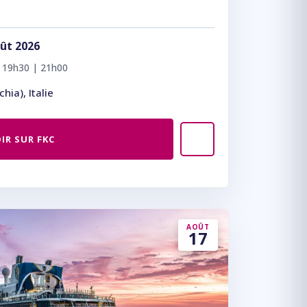
ût 2026
| 19h30 | 21h00
hia), Italie
IR SUR FKC
AOÛT
17