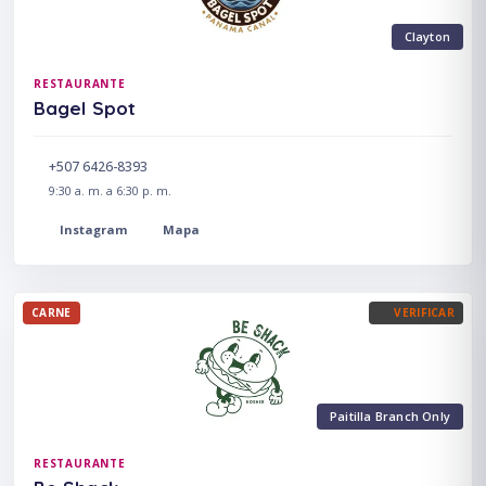
Clayton
RESTAURANTE
Bagel Spot
+507 6426-8393
9:30 a. m. a 6:30 p. m.
Instagram
Mapa
CARNE
VERIFICAR
Paitilla Branch Only
RESTAURANTE