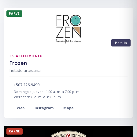
PARVE
Paitilla
ESTABLECIMIENTO
Frozen
helado artesanal
+507 226-9499
Domingo a jueves 11:00 a. m. a 7:00 p. m.
Viernes 9:30 a. m. a 3:30 p. m.
Web
Instagram
Mapa
CARNE