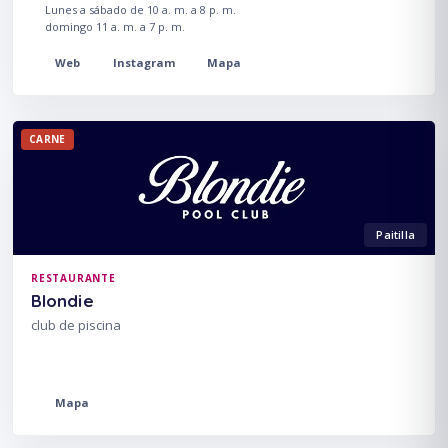
Lunes a sábado de 10 a. m. a 8 p. m.
domingo 11 a. m. a 7 p. m.
Web
Instagram
Mapa
CARNE
Paitilla
RESTAURANTE
Blondie
club de piscina
Mapa