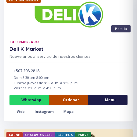
Paitilla
SUPERMERCADO
Deli K Market
Nueve años al servicio de nuestros clientes.
+507 208-2818
Dom 8:30 am-8:00 pm
Lunes a jueves de 8:00 a. m. a 8:30 p. m.
Viernes 7:00 a. m. a 4:30 p. m.
WhatsApp
Ordenar
Menu
Web
Instagram
Mapa
CARNE
CHALAV YISRAEL
LACTEOS
PARVE