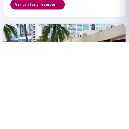
Ver tarifas y reservar
Punta Paitilla
10 minutos a pie
Plaza Paitilla Inn