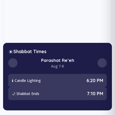
☀
Shabbat Times
Parashat Re’eh
Aug 7-8
6:20 PM
🕯️ Candle Lighting
7:10 PM
🌙 Shabbat Ends