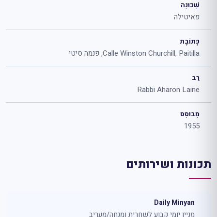
שְׁכוּנָה
פאיטילה
כְּתוֹבֶת
Calle Winston Churchill, Paitilla, פנמה סיטי
רַב
Rabbi Aharon Laine
מְבוּסָס
1955
תכונות ושירותים
Daily Minyan
מניין יומי קבוע לשחרית ומנחה/מעריב