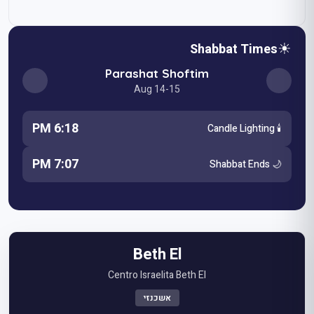
☀
Shabbat Times
Parashat Shoftim
Aug 14-15
6:18 PM
🕯️ Candle Lighting
7:07 PM
🌙 Shabbat Ends
Beth El
Centro Israelita Beth El
אשכנזי