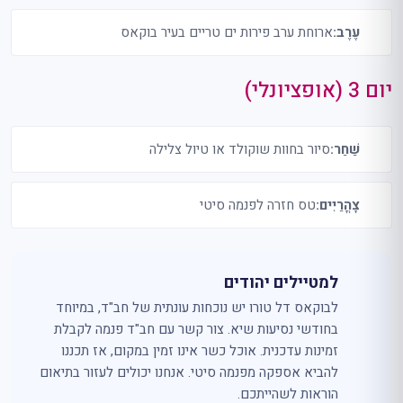
עֶרֶב:
ארוחת ערב פירות ים טריים בעיר בוקאס
יום 3 (אופציונלי)
שַׁחַר:
סיור בחוות שוקולד או טיול צלילה
צָהֳרַיִים:
טס חזרה לפנמה סיטי
למטיילים יהודים
לבוקאס דל טורו יש נוכחות עונתית של חב"ד, במיוחד
בחודשי נסיעות שיא. צור קשר עם חב"ד פנמה לקבלת
זמינות עדכנית. אוכל כשר אינו זמין במקום, אז תכננו
להביא אספקה ​​מפנמה סיטי. אנחנו יכולים לעזור בתיאום
הוראות לשהייתכם.