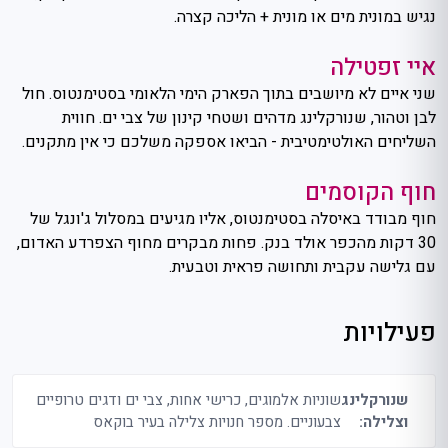
נגיש במונית מים או מונית + הליכה קצרה.
איי זפטילה
שני איים לא מיושבים בתוך הפארק הימי הלאומי בסטימנטוס. חול
לבן וטהור, שנורקלינג מדהים ושטחי קינון של צבי ים. חווית
השליחים האולטימטיבית - הביאו אספקה ​​משלכם כי אין מתקנים.
חוף הקוסמים
חוף מבודד באיסלה בסטימנטוס, אליו מגיעים במסלול ג'ונגל של
30 דקות מהכפר אולד בנק. פחות מבקרים מחוף הצפרדע האדום,
עם גלישה עקבית ותחושה פראית וטבעית.
פעילויות
שנורקלינג
שוניות אלמוגים, כרישי אחות, צבי ים ודגים טרופיים
וצלילה:
צבעוניים. מספר חנויות צלילה בעיר בוקאס