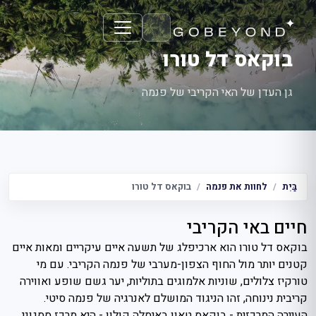
בוקאס דל טורו
גן העדן של האי הקריבי של פנמה
בַּיִת
לחוות את פנמה
בוקאס דל טורו
חיים באי הקריבי
בוקאס דל טורו הוא ארכיפלג של תשעה איים עיקריים ומאות איים
קטנים יותר מול החוף הצפון-מערבי של פנמה הקריבי. עם מי
טורקיז צלולים, שוניות אלמוגים בתוליות, יער גשם שופע ואווירה
קריבית נינוחה, זהו הניגוד המושלם לאנרגיה של פנמה סיטי.
העיירה המרכזית - בוקאס טאון באיסלה קולון - היא מרכז ססגוני