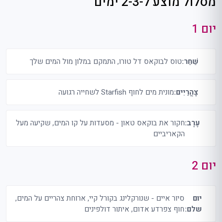
מסלול מוצע ל-2-3 ימים
יום 1
שַׁחַר:
טוס לבוקאס דל טורו, התמקם במלון מול המים שלך
צָהֳרַיִים:
מונית מים לחוף Starfish לשחייה רגועה
עֶרֶב:
חקור את בוקאס טאון - מסעדות על קו המים, שקיעה מעל
הקאריביים
יום 2
יום
סיור איים - שנורקלינג בקורל קיי, ארוחת צהריים על המים,
שלם:
חוף צפרדע אדום, איתור דולפינים