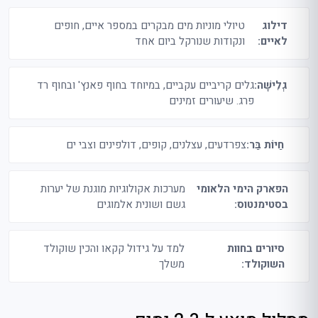
דילוג
טיולי מוניות מים מבקרים במספר איים, חופים
לאיים:
ונקודות שנורקל ביום אחד
גְלִישָׁה:
גלים קריביים עקביים, במיוחד בחוף פאנץ' ובחוף רד
פרג. שיעורים זמינים
חַיוֹת בַּר:
צפרדעים, עצלנים, קופים, דולפינים וצבי ים
הפארק הימי הלאומי
מערכות אקולוגיות מוגנת של יערות
בסטימנטוס:
גשם ושונית אלמוגים
סיורים בחוות
למד על גידול קקאו והכין שוקולד
השוקולד:
משלך