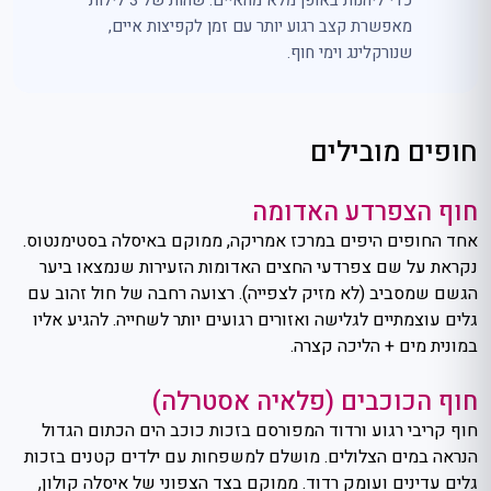
כדי ליהנות באופן מלא מהאיים. שהות של 3 לילות
מאפשרת קצב רגוע יותר עם זמן לקפיצות איים,
שנורקלינג וימי חוף.
חופים מובילים
חוף הצפרדע האדומה
אחד החופים היפים במרכז אמריקה, ממוקם באיסלה בסטימנטוס.
נקראת על שם צפרדעי החצים האדומות הזעירות שנמצאו ביער
הגשם שמסביב (לא מזיק לצפייה). רצועה רחבה של חול זהוב עם
גלים עוצמתיים לגלישה ואזורים רגועים יותר לשחייה. להגיע אליו
במונית מים + הליכה קצרה.
חוף הכוכבים (פלאיה אסטרלה)
חוף קריבי רגוע ורדוד המפורסם בזכות כוכב הים הכתום הגדול
הנראה במים הצלולים. מושלם למשפחות עם ילדים קטנים בזכות
גלים עדינים ועומק רדוד. ממוקם בצד הצפוני של איסלה קולון,