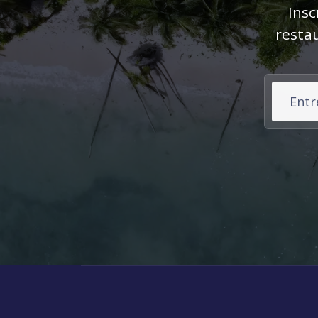
Insc
restau