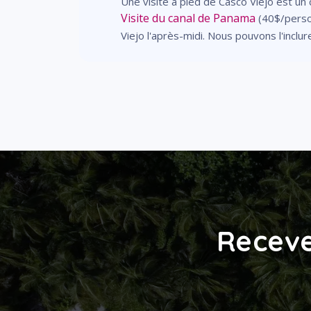
Une visite à pied de Casco Viejo est u
Visite du canal de Panama
(40$/person
Viejo l'après-midi. Nous pouvons l'incl
Receve