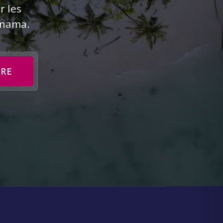
r les
Panama.
IRE