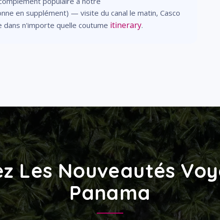
n complément populaire à notre
ne en supplément) — visite du canal le matin, Casco
itinerary
ure dans n'importe quelle coutume
.
z Les Nouveautés Vo
Panama