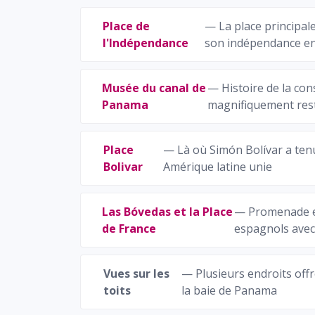
Place de
— La place principal
l'Indépendance
son indépendance e
Musée du canal de
— Histoire de la con
Panama
magnifiquement resta
Place
— Là où Simón Bolívar a ten
Bolivar
Amérique latine unie
Las Bóvedas et la Place
— Promenade e
de France
espagnols avec
Vues sur les
— Plusieurs endroits off
toits
la baie de Panama