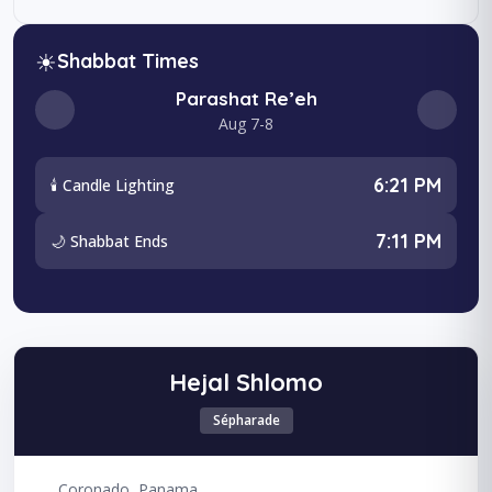
☀
Shabbat Times
Parashat Re’eh
Aug 7-8
6:21 PM
🕯️ Candle Lighting
7:11 PM
🌙 Shabbat Ends
Hejal Shlomo
Sépharade
Coronado, Panama