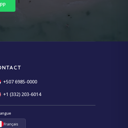
App
ONTACT
+507 6985-0000
+1 (332) 203-6014
Langue
Français