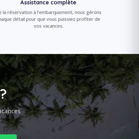
Assistance complète
 la réservation à l'embarquement, nous gérons
haque détail pour que vous puissiez profiter de
vos vacances.
d?
acances