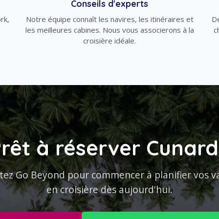
Conseils d'experts
rk,
Notre équipe connaît les navires, les itinéraires et
De
les meilleures cabines. Nous vous associerons à la
c
croisière idéale.
rêt à réserver Cunar
tez Go Beyond pour commencer à planifier vos v
en croisière dès aujourd'hui.