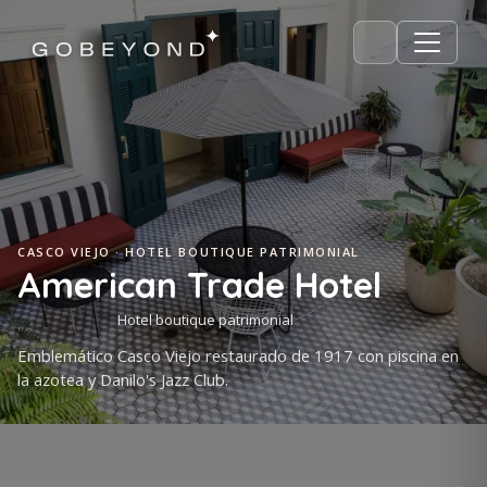
CASCO VIEJO · HOTEL BOUTIQUE PATRIMONIAL
American Trade Hotel
Hotel boutique patrimonial
Emblemático Casco Viejo restaurado de 1917 con piscina en
la azotea y Danilo's Jazz Club.