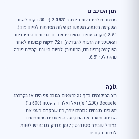
זמן הכוכבים
מוצגות שלוש דעות נפוצות:
7.083°
(כ-30 דקות לאחר
השקיעה בפנמה, משמש בקהילות מסוימות לסיום צום),
8.5°
(תקן הגאונים, המשמש את רוב הרשויות הספרדיות
והאשכנזיות הרבות להבדלה), ו
72 דקות קבועות
לאחר
השקיעה (רבינו תם, המחמיר). לסיום השבת, קהילת פנמה
נוהגת לפי 8.5°.
גוֹבַה
רוב המיקומים בדף זה נמצאים בגובה פני הים או בקרבתו.
Boquete (1,200 מ') ואל ואלה דה אנטון (600 מ')
יושבים בגבהים גבוהים יותר, מה שמקדם מעט את
הזריחה ומעכב את השקיעה. החישובים משתמשים
במודל שבירה סטנדרטי; לזמן מדויק בגובה יש לפנות
לרשות מקומית.