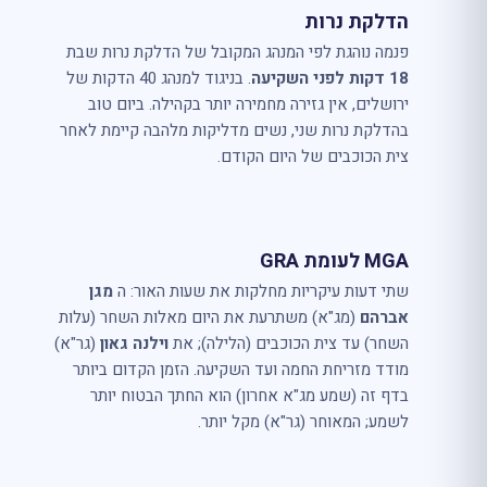
הדלקת נרות
פנמה נוהגת לפי המנהג המקובל של הדלקת נרות שבת
18 דקות לפני השקיעה
. בניגוד למנהג 40 הדקות של
ירושלים, אין גזירה מחמירה יותר בקהילה. ביום טוב
בהדלקת נרות שני, נשים מדליקות מלהבה קיימת לאחר
צית הכוכבים של היום הקודם.
MGA לעומת GRA
שתי דעות עיקריות מחלקות את שעות האור: ה
מגן
אברהם
(מג"א) משתרעת את היום מאלות השחר (עלות
השחר) עד צית הכוכבים (הלילה); את
וילנה גאון
(גר"א)
מודד מזריחת החמה ועד השקיעה. הזמן הקדום ביותר
בדף זה (שמע מג"א אחרון) הוא החתך הבטוח יותר
לשמע; המאוחר (גר"א) מקל יותר.