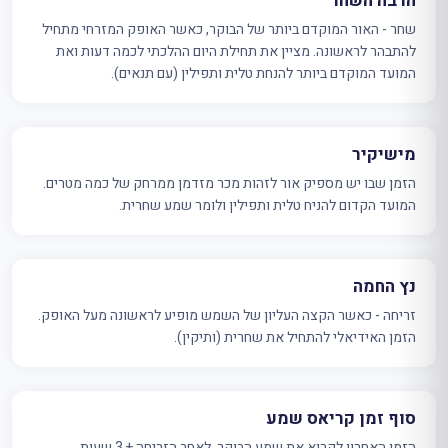
הרבה השחר
שחר - האור המוקדם ביותר של הבוקר, כאשר האופק המזרחי מתחיל
להתבהר לראשונה. מציין את תחילת היום ההלכתי לכמה דעות ואת
המועד המוקדם ביותר להנחת טלית ותפילין (עם תנאים).
מישיקיר
הזמן שבו יש מספיק אור לזהות מכר מזדמן ממרחק של כמה מטרים.
המועד הקדום להניח טלית ותפילין ולומר שמע שחרית.
נץ החמה
זריחה - כאשר הקצה העליון של השמש מופיע לראשונה מעל האופק.
הזמן האידיאלי להתחיל את שחרית (ותיקין).
סוף זמן קריאס שמע
הזמן האחרון לקרוא את שמע הבוקר. לאחר הזריחה + 3 שעות