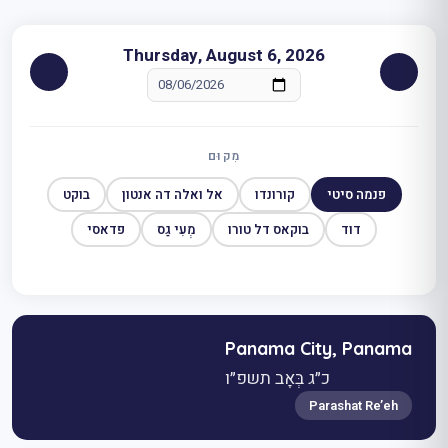
Thursday, August 6, 2026
מִקוּם
פנמה סיטי
קורונדו
אל ואלה דה אנטון
בוקט
דוד
בוקאס דל טורו
מְעִי גַס
פדאסי
Panama City, Panama
כ״ג בְּאָב תשפ״ו
Parashat Re’eh