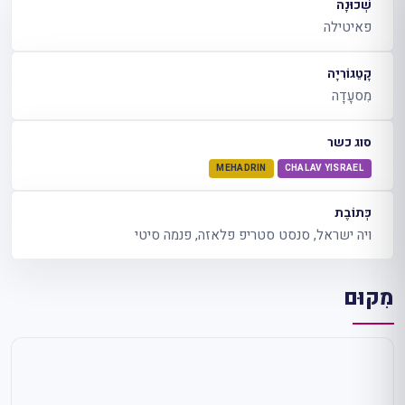
שְׁכוּנָה
פאיטילה
קָטֵגוֹרִיָה
מִסעָדָה
סוג כשר
MEHADRIN
CHALAV YISRAEL
כְּתוֹבֶת
ויה ישראל, סנסט סטריפ פלאזה, פנמה סיטי
מִקוּם