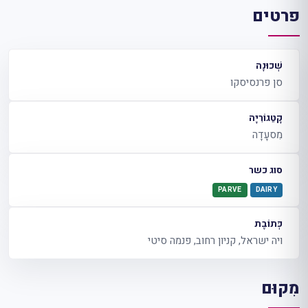
פרטים
שְׁכוּנָה
סן פרנסיסקו
קָטֵגוֹרִיָה
מִסעָדָה
סוג כשר
PARVE
DAIRY
כְּתוֹבֶת
ויה ישראל, קניון רחוב, פנמה סיטי
מִקוּם