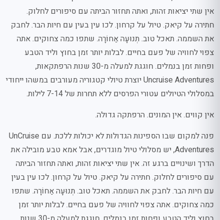
אין שתי יציאות זהות, ואתה תחזור הביתה עם סיפורים לחלוק.
חתירה על קיאק. טיול על קרחון. לכו עין בעין עם חיות הבר. לחבק
את השממה. תאכל טוב. תְנוּעָה אַחוֹרָה. שתפו כמה צחוקים. אתה
צפוי לחוויה של פעם בחיים. לבלות יותר זמן בחוץ וליד הטבע
ופחות זמן בנמלים. חוגגת למעלה מ-30 שנות הרפתקאות,
Uncruise Adventures יוצרת טיולי קטגוריה מעורבים במשהו ייחודי
במסלולי הטיולים עטורי הפרסים ללא תחרות של 7-14 לילות.
אין קווים. אין המונים. הרפתקה גדולה.
פנה למקום שבו הספינות הגדולות לא יכולות ללכת. עם UnCruise
Adventures, יש מסלולי טיול מוגדרים, אבל אמא טבע מובילה את
הדרך ושינויים ברגע זה. אין שתי יציאות זהות, ואתה תחזור הביתה
עם סיפורים לחלוק. חתירה על קיאק. טיול על קרחון. לכו עין בעין
עם חיות הבר. לחבק את השממה. תאכל טוב. תְנוּעָה אַחוֹרָה. שתפו
כמה צחוקים. אתה צפוי לחוויה של פעם בחיים. לבלות יותר זמן
בחוץ וליד הטבע ופחות זמן בנמלים. חוגגת למעלה מ-30 שנות