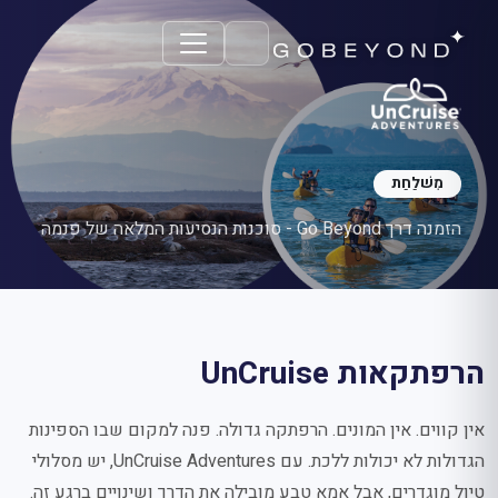
UnCruise Adventures
מִשׁלַחַת
הזמנה דרך Go Beyond - סוכנות הנסיעות המלאה של פנמה
הרפתקאות UnCruise
אין קווים. אין המונים. הרפתקה גדולה. פנה למקום שבו הספינות
הגדולות לא יכולות ללכת. עם UnCruise Adventures, יש מסלולי
טיול מוגדרים, אבל אמא טבע מובילה את הדרך ושינויים ברגע זה.