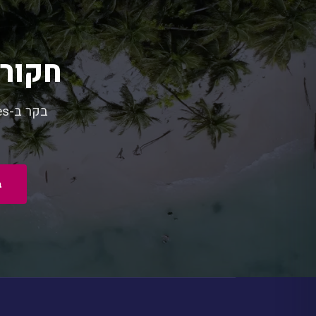
חקור 
ב