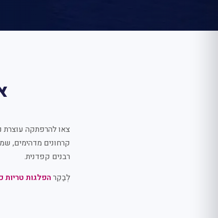
א
צאו להרפתקה עוצרת נש
קרחונים מדהימים, שממ
רבנים קפדנית.
לְבַקֵר
הפלגות טריות כ