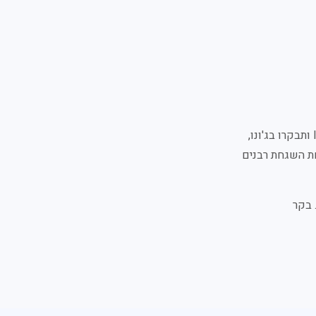
לחוות את ההוד של אלסקה מבלי להתפשר על הכשרות. הפליגו מסיאטל דרך Inside Passage ותבקרו בג'ונו,
הסיפון תחת השגחת רבנים