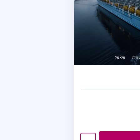
וריה
סיאטל