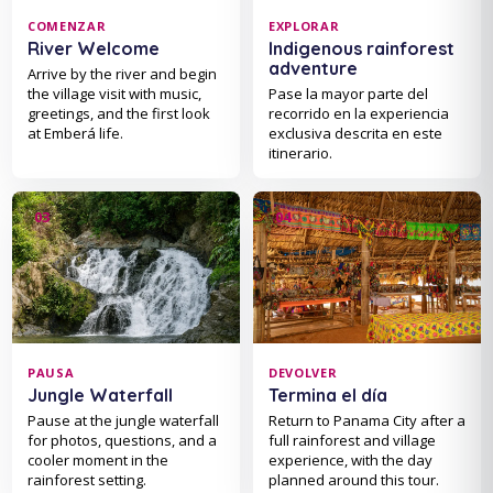
COMENZAR
EXPLORAR
River Welcome
Indigenous rainforest
adventure
Arrive by the river and begin
the village visit with music,
Pase la mayor parte del
greetings, and the first look
recorrido en la experiencia
at Emberá life.
exclusiva descrita en este
itinerario.
PAUSA
DEVOLVER
Jungle Waterfall
Termina el día
Pause at the jungle waterfall
Return to Panama City after a
for photos, questions, and a
full rainforest and village
cooler moment in the
experience, with the day
rainforest setting.
planned around this tour.