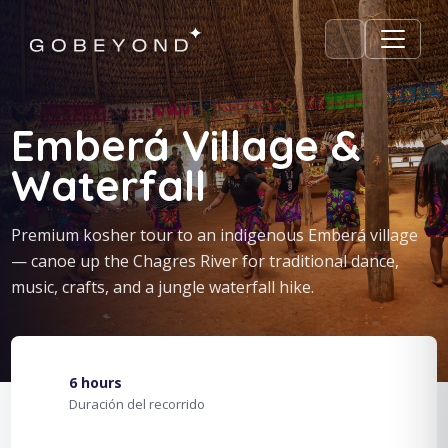
Emberá Village &
Waterfall
Premium kosher tour to an indigenous Emberá village
— canoe up the Chagres River for traditional dance,
music, crafts, and a jungle waterfall hike.
6 hours
Duración del recorrido