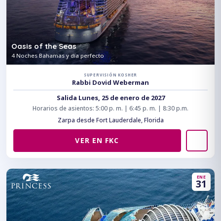
Oasis of the Seas
4 Noches Bahamas y día perfecto
SUPERVISIÓN KOSHER
Rabbi Dovid Weberman
Salida Lunes, 25 de enero de 2027
Horarios de asientos: 5:00 p. m. | 6:45 p. m. | 8:30 p.m.
Zarpa desde Fort Lauderdale, Florida
VER EN FKC
ENE
31